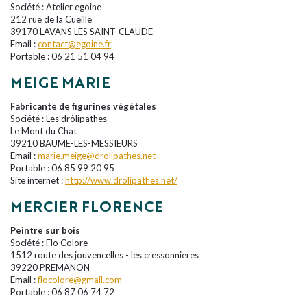
Société : Atelier egoine
212 rue de la Cueille
39170 LAVANS LES SAINT-CLAUDE
Email :
contact@egoine.fr
Portable : 06 21 51 04 94
MEIGE MARIE
Fabricante de figurines végétales
Société : Les drôlipathes
Le Mont du Chat
39210 BAUME-LES-MESSIEURS
Email :
marie.meige@drolipathes.net
Portable : 06 85 99 20 95
Site internet :
http://www.drolipathes.net/
MERCIER FLORENCE
Peintre sur bois
Société : Flo Colore
1512 route des jouvencelles - les cressonnieres
39220 PREMANON
Email :
flocolore@gmail.com
Portable : 06 87 06 74 72