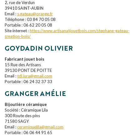
2, rue de Verdun
39410 SAINT-AUBIN
Email :
s.gateau@orange.fr
Téléphone : 03 84 70 05 08
Portable : 06 62 20 05 08
Site internet :
https://www.artisanatjouetbois.com/stephane-gateau-
creation-bois/
GOYDADIN OLIVIER
Fabricant jouet bois
15 Rue des Artisans
39130 PONT DE POITTE
Email :
tdl.jura@gmail.com
Portable : 06 24 32 37 33
GRANGER AMÉLIE
Bijoutière céramique
Société : Céramique Lila
300 Route des pins
71580 SAGY
Email :
ceramiquelila@gmail.com
Portable : 06 06 44 91 65