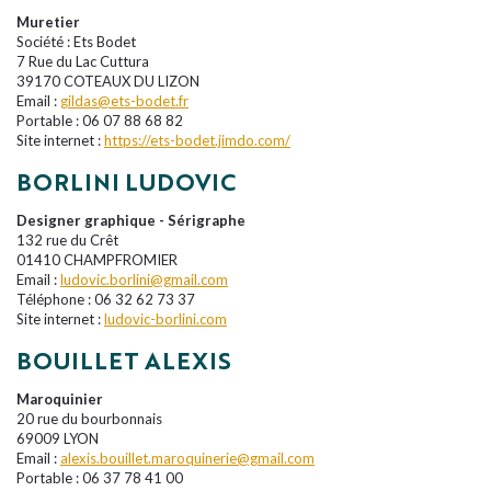
Muretier
Société : Ets Bodet
7 Rue du Lac Cuttura
39170 COTEAUX DU LIZON
Email :
gildas@ets-bodet.fr
Portable : 06 07 88 68 82
Site internet :
https://ets-bodet.jimdo.com/
BORLINI LUDOVIC
Designer graphique - Sérigraphe
132 rue du Crêt
01410 CHAMPFROMIER
Email :
ludovic.borlini@gmail.com
Téléphone : 06 32 62 73 37
Site internet :
ludovic-borlini.com
BOUILLET ALEXIS
Maroquinier
20 rue du bourbonnais
69009 LYON
Email :
alexis.bouillet.maroquinerie@gmail.com
Portable : 06 37 78 41 00