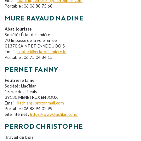
Email :
dominiquemorelli@protonmail.com
Portable : 06 06 88 75 68
MURE RAVAUD NADINE
Abat-jouriste
Société : Éclat de lumière
70 Impasse de la voie ferrée
01370 SAINT ETIENNE DU BOIS
Email :
contact@eclatdelumiere.fr
Portable : 06 75 04 84 15
PERNET FANNY
Feutrière laine
Société : Liac'hlan
15 rue des tilleuls
39130 MENETRUX EN JOUX
Email :
liachlan@protonmail.com
Portable : 06 83 94 02 99
Site internet :
https://www.liachlan.com/
PERROD CHRISTOPHE
Travail du bois