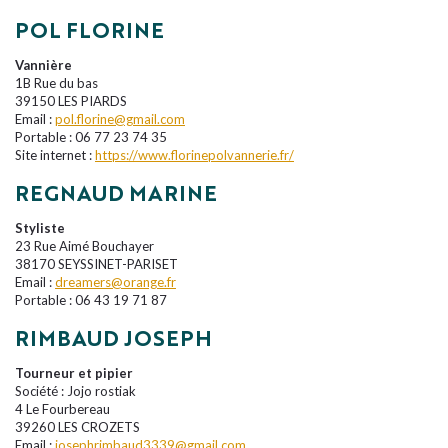
POL FLORINE
Vannière
1B Rue du bas
39150 LES PIARDS
Email :
pol.florine@gmail.com
Portable : 06 77 23 74 35
Site internet :
https://www.florinepolvannerie.fr/
REGNAUD MARINE
Styliste
23 Rue Aimé Bouchayer
38170 SEYSSINET-PARISET
Email :
dreamers@orange.fr
Portable : 06 43 19 71 87
RIMBAUD JOSEPH
Tourneur et pipier
Société : Jojo rostiak
4 Le Fourbereau
39260 LES CROZETS
Email :
josephrimbaud3339@gmail.com