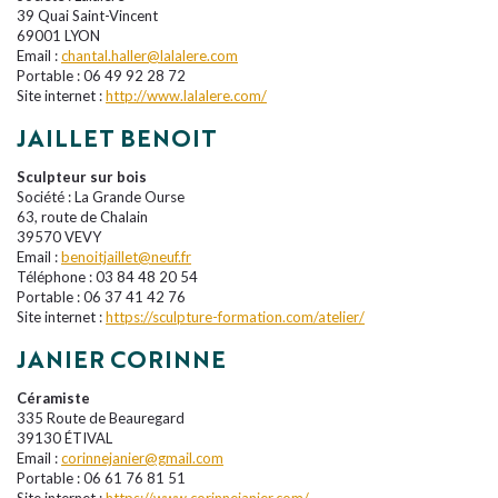
39 Quai Saint-Vincent
69001 LYON
Email :
chantal.haller@lalalere.com
Portable : 06 49 92 28 72
Site internet :
http://www.lalalere.com/
JAILLET BENOIT
Sculpteur sur bois
Société : La Grande Ourse
63, route de Chalain
39570 VEVY
Email :
benoitjaillet@neuf.fr
Téléphone : 03 84 48 20 54
Portable : 06 37 41 42 76
Site internet :
https://sculpture-formation.com/atelier/
JANIER CORINNE
Céramiste
335 Route de Beauregard
39130 ÉTIVAL
Email :
corinnejanier@gmail.com
Portable : 06 61 76 81 51
Site internet :
https://www.corinnejanier.com/