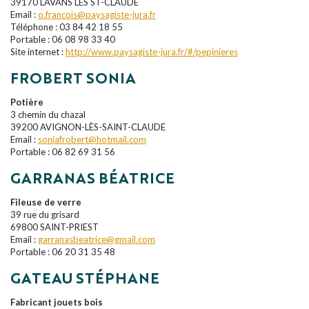
39170 LAVANS LES ST-CLAUDE
Email :
o.francois@paysagiste-jura.fr
Téléphone : 03 84 42 18 55
Portable : 06 08 98 33 40
Site internet :
http://www.paysagiste-jura.fr/#/pepinieres
FROBERT SONIA
Potière
3 chemin du chazal
39200 AVIGNON-LÈS-SAINT-CLAUDE
Email :
soniafrobert@hotmail.com
Portable : 06 82 69 31 56
GARRANAS BÉATRICE
Fileuse de verre
39 rue du grisard
69800 SAINT-PRIEST
Email :
garranasbeatrice@gmail.com
Portable : 06 20 31 35 48
GATEAU STÉPHANE
Fabricant jouets bois