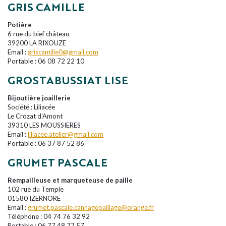
GRIS CAMILLE
Potière
6 rue du bief château
39200 LA RIXOUZE
Email :
griscamille0@gmail.com
Portable : 06 08 72 22 10
GROSTABUSSIAT LISE
Bijoutière joaillerie
Société : Liliacée
Le Crozat d'Amont
39310 LES MOUSSIERES
Email :
liliacee.atelier@gmail.com
Portable : 06 37 87 52 86
GRUMET PASCALE
Rempailleuse et marqueteuse de paille
102 rue du Temple
01580 IZERNORE
Email :
grumet.pascale.cannagepaillage@orange.fr
Téléphone : 04 74 76 32 92
Portable : 06 77 48 77 57