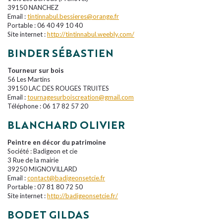
39150 NANCHEZ
Email :
tintinnabul.bessieres@orange.fr
Portable : 06 40 49 10 40
Site internet :
http://tintinnabul.weebly.com/
BINDER SÉBASTIEN
Tourneur sur bois
56 Les Martins
39150 LAC DES ROUGES TRUITES
Email :
tournagesurboiscreation@gmail.com
Téléphone : 06 17 82 57 20
BLANCHARD OLIVIER
Peintre en décor du patrimoine
Société : Badigeon et cie
3 Rue de la mairie
39250 MIGNOVILLARD
Email :
contact@badigeonsetcie.fr
Portable : 07 81 80 72 50
Site internet :
http://badigeonsetcie.fr/
BODET GILDAS