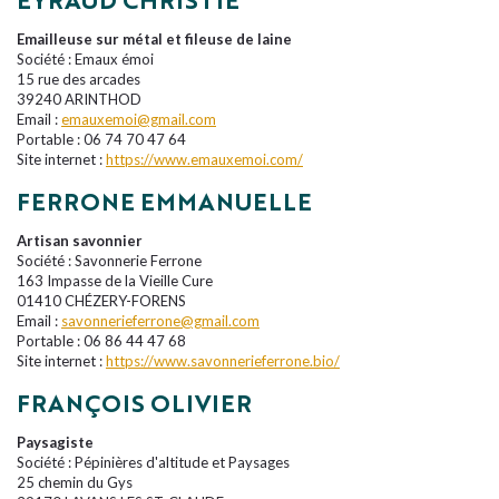
EYRAUD CHRISTIE
Emailleuse sur métal et fileuse de laine
Société : Emaux émoi
15 rue des arcades
39240 ARINTHOD
Email :
emauxemoi@gmail.com
Portable : 06 74 70 47 64
Site internet :
https://www.emauxemoi.com/
FERRONE EMMANUELLE
Artisan savonnier
Société : Savonnerie Ferrone
163 Impasse de la Vieille Cure
01410 CHÉZERY-FORENS
Email :
savonnerieferrone@gmail.com
Portable : 06 86 44 47 68
Site internet :
https://www.savonnerieferrone.bio/
FRANÇOIS OLIVIER
Paysagiste
Société : Pépinières d'altitude et Paysages
25 chemin du Gys