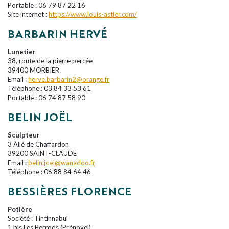
Portable : 06 79 87 22 16
Site internet :
https://www.louis-astier.com/
BARBARIN HERVÉ
Lunetier
38, route de la pierre percée
39400 MORBIER
Email :
herve.barbarin2@orange.fr
Téléphone : 03 84 33 53 61
Portable : 06 74 87 58 90
BELIN JOËL
Sculpteur
3 Allé de Chaffardon
39200 SAINT-CLAUDE
Email :
belin.joel@wanadoo.fr
Téléphone : 06 88 84 64 46
BESSIÈRES FLORENCE
Potière
Société : Tintinnabul
1 bis Les Berrods (Prénovel)