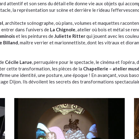
ard attentif et son sens du détail elle donne vie aux objets qui accom
tacle, la représentation sur scène et derrière le rideau l’effervescenc
el
, architecte scénographe, où plans, volumes et maquettes raconten
 entrer dans l’univers de
La Chignole
, atelier où bois et métal se 
uminois
et les peintures de
Juliette Ritter
qui jouent avec les couleur
 Billand
, maître verrier et marionnettiste, dont les vitraux et dior
 de
Cécile Larue
, perruquière pour le spectacle, le cinéma et l’opéra,
er cette transformation, les pièces de la
Chapellerie – atelier mu
ffirme une identité, une posture, une époque ! En avançant, vous bascu
ge Dijon. Ils dévoilent les secrets des transformations spectaculaires