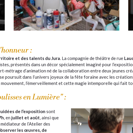
l'honneur :
ritoire et des talents du Jura
. La compagnie de théâtre de rue
Lau
stes, présentés dans un décor spécialement imaginé pour l’expositio
urt-métrage d’animation né de la collaboration entre deux jeunes cré
 se poursuit dans l’univers joyeux de la fête foraine avec les créatio
e mouvement, l’émerveillement et cette magie intemporelle qui fait t
oulisses en Lumière" :
guidées de l’exposition
sont
7h
, en
juillet et août
, ainsi que
médiateur de l’Atelier des
bserver les œuvres, de